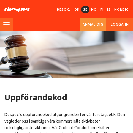
BESÖK:
DK
SE
NO
FI
IS
NORDIC
ANMÄL DIG
LOGGA IN
Uppförandekod
Despec´s uppförandekod utgör grunden för vår företagsetik. Den
vägleder oss i samtliga våra kommersiella aktiviteter
och dagliga interaktioner. Vår Code of Conduct innehåller