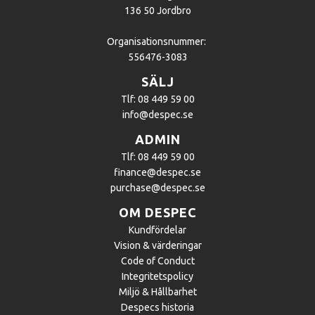
136 50 Jordbro
Organisationsnummer:
556476-3083
SÄLJ
Tlf: 08 449 59 00
info@despec.se
ADMIN
Tlf: 08 449 59 00
finance@despec.se
purchase@despec.se
OM DESPEC
Kundfördelar
Vision & värderingar
Code of Conduct
Integritetspolicy
Miljö & Hållbarhet
Despecs historia