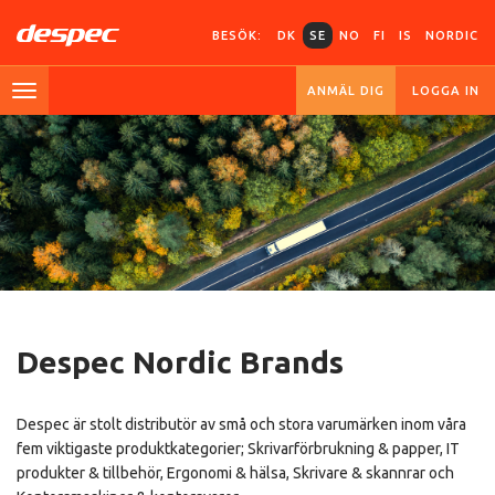
BESÖK:
DK
SE
NO
FI
IS
NORDIC
ANMÄL DIG
LOGGA IN
Despec Nordic Brands
Despec är stolt distributör av små och stora varumärken inom våra
fem viktigaste produktkategorier; Skrivarförbrukning & papper, IT
produkter & tillbehör, Ergonomi & hälsa, Skrivare & skannrar och