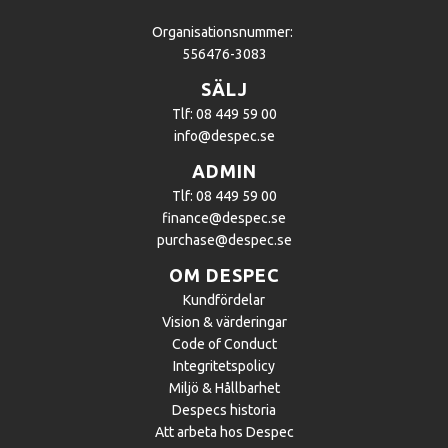
Organisationsnummer:
556476-3083
SÄLJ
Tlf: 08 449 59 00
info@despec.se
ADMIN
Tlf: 08 449 59 00
finance@despec.se
purchase@despec.se
OM DESPEC
Kundfördelar
Vision & värderingar
Code of Conduct
Integritetspolicy
Miljö & Hållbarhet
Despecs historia
Att arbeta hos Despec