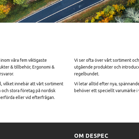
 inom våra fem viktigaste
Vi ser ofta över vårt sortiment oc
ukter & tillbehör, Ergonomi &
utgående produkter och introduc
rsvaror.
regelbundet.
, vilket innebär att vårt sortiment
Vi letar alltid efter nya, spännan
å och stora företag på nordisk
behöver ett speciellt varumärke i v
rförda eller vid efterfrågan.
OM DESPEC