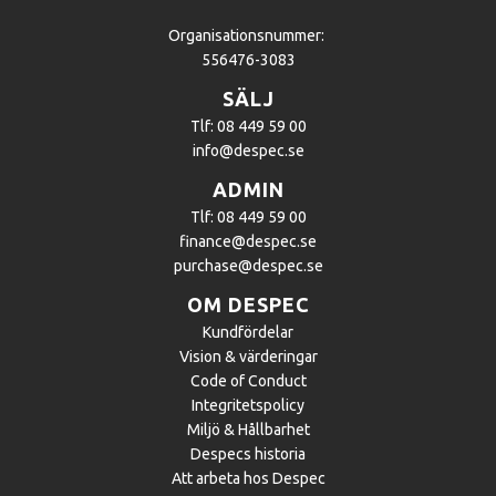
Organisationsnummer:
556476-3083
SÄLJ
Tlf: 08 449 59 00
info@despec.se
ADMIN
Tlf: 08 449 59 00
finance@despec.se
purchase@despec.se
OM DESPEC
Kundfördelar
Vision & värderingar
Code of Conduct
Integritetspolicy
Miljö & Hållbarhet
Despecs historia
Att arbeta hos Despec