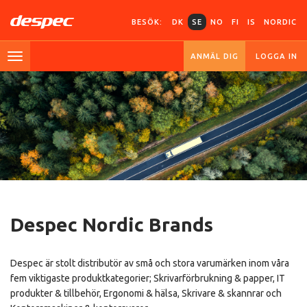
BESÖK:
DK
SE
NO
FI
IS
NORDIC
ANMÄL DIG
LOGGA IN
Despec Nordic Brands
Despec är stolt distributör av små och stora varumärken inom våra
fem viktigaste produktkategorier; Skrivarförbrukning & papper, IT
produkter & tillbehör, Ergonomi & hälsa, Skrivare & skannrar och