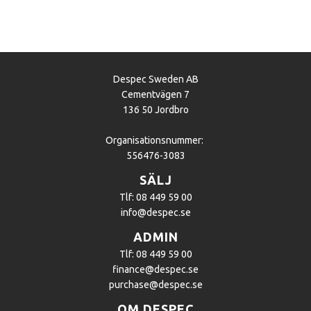
Despec Sweden AB
Cementvägen 7
136 50 Jordbro
Organisationsnummer:
556476-3083
SÄLJ
Tlf: 08 449 59 00
info@despec.se
ADMIN
Tlf: 08 449 59 00
finance@despec.se
purchase@despec.se
OM DESPEC