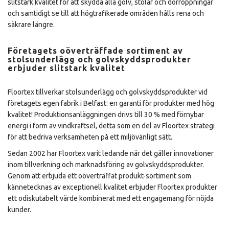
slitstark kvalitet för att skydda alla golv, stolar och dörröppningar
och samtidigt se till att högtrafikerade områden hålls rena och
säkrare längre.
Företagets oöverträffade sortiment av
stolsunderlägg och golvskyddsprodukter
erbjuder slitstark kvalitet
Floortex tillverkar stolsunderlägg och golvskyddsprodukter vid
företagets egen fabrik i Belfast: en garanti för produkter med hög
kvalitet! Produktionsanläggningen drivs till 30 % med förnybar
energi i form av vindkraftsel, detta som en del av Floortex strategi
för att bedriva verksamheten på ett miljövänligt sätt.
Sedan 2002 har Floortex varit ledande när det gäller innovationer
inom tillverkning och marknadsföring av golvskyddsprodukter.
Genom att erbjuda ett oöverträffat produkt-sortiment som
kännetecknas av exceptionell kvalitet erbjuder Floortex produkter
ett odiskutabelt värde kombinerat med ett engagemang för nöjda
kunder.