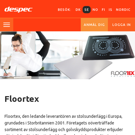
BESÖK:
DK
SE
NO
FI
IS
NORDIC
ANMÄL DIG
LOGGA IN
Floortex
Floortex, den ledande leverantören av stolsunderlägg i Europa,
grundades i Storbritannien 2001. Företagets oöverträffade
sortiment av stolsunderlägg och golvskyddsprodukter erbjuder