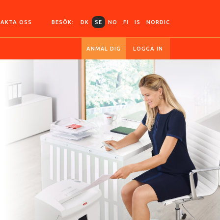
AKTA OSS
BESÖK:
DK
SE
NO
FI
IS
NORDIC
ANMÄL DIG
LOGGA IN