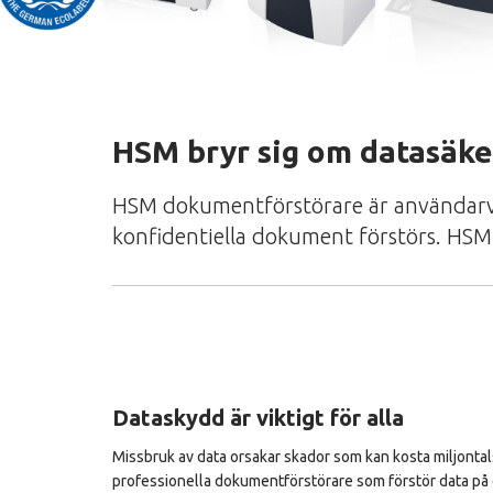
HSM bryr sig om datasäk
HSM dokumentförstörare är användarvän
konfidentiella dokument förstörs. HSM e
Dataskydd är viktigt för alla
Missbruk av data orsakar skador som kan kosta miljonta
professionella dokumentförstörare som förstör data på ett 