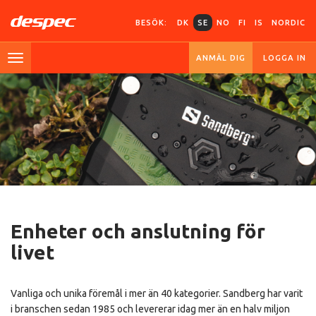
BESÖK:
DK
SE
NO
FI
IS
NORDIC
ANMÄL DIG
LOGGA IN
Enheter och anslutning för
livet
Vanliga och unika föremål i mer än 40 kategorier. Sandberg har varit
i branschen sedan 1985 och levererar idag mer än en halv miljon