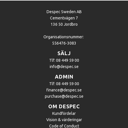
Despec Sweden AB
Cementvägen 7
136 50 Jordbro
Organisationsnummer:
556476-3083
SÄLJ
Tlf: 08 449 59 00
info@despec.se
ADMIN
Tlf: 08 449 59 00
finance@despec.se
purchase@despec.se
OM DESPEC
Kundfördelar
Vision & värderingar
Code of Conduct