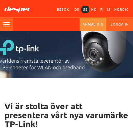
BESÖK:
DK
SE
NO
FI
IS
NORDIC
ANMÄL DIG
LOGGA IN
Vi är stolta över att
presentera vårt nya varumärke
TP-Link!