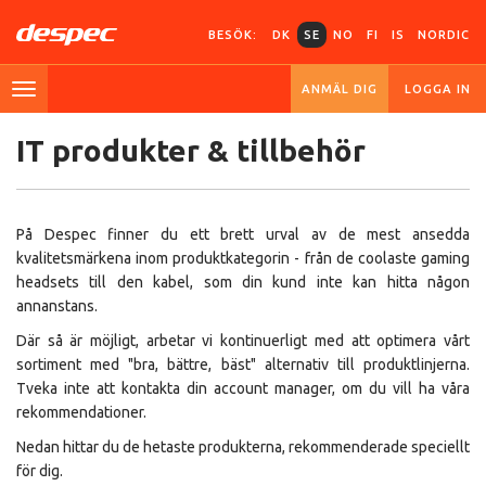
BESÖK:
DK
SE
NO
FI
IS
NORDIC
ANMÄL DIG
LOGGA IN
IT produkter & tillbehör
På Despec finner du ett brett urval av de mest ansedda
kvalitetsmärkena inom produktkategorin - från de coolaste gaming
headsets till den kabel, som din kund inte kan hitta någon
annanstans.
Där så är möjligt, arbetar vi kontinuerligt med att optimera vårt
sortiment med "bra, bättre, bäst" alternativ till produktlinjerna.
Tveka inte att kontakta din account manager, om du vill ha våra
rekommendationer.
Nedan hittar du de hetaste produkterna, rekommenderade speciellt
för dig.