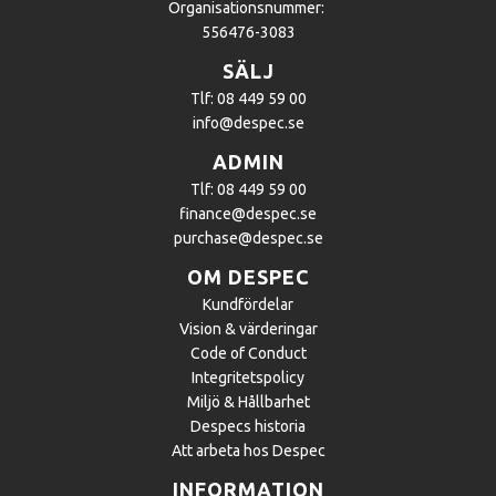
Organisationsnummer:
556476-3083
SÄLJ
Tlf: 08 449 59 00
info@despec.se
ADMIN
Tlf: 08 449 59 00
finance@despec.se
purchase@despec.se
OM DESPEC
Kundfördelar
Vision & värderingar
Code of Conduct
Integritetspolicy
Miljö & Hållbarhet
Despecs historia
Att arbeta hos Despec
INFORMATION