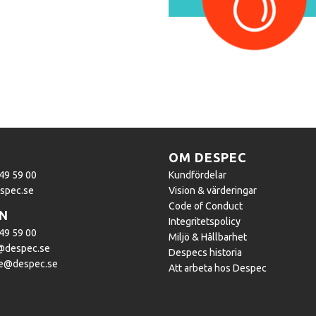
OM DESPEC
449 59 00
Kundfördelar
spec.se
Vision & värderingar
Code of Conduct
N
Integritetspolicy
449 59 00
Miljö & Hållbarhet
@despec.se
Despecs historia
e@despec.se
Att arbeta hos Despec