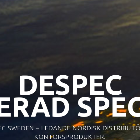
DESPEC
ERAD SPEC
C SWEDEN – LEDANDE NORDISK DISTRIBUTÖ
KONTORSPRODUKTER.