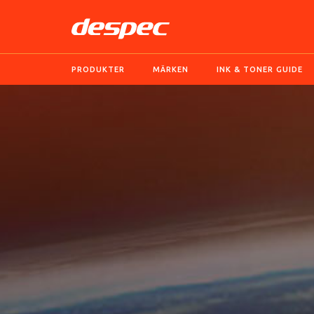
PRODUKTER
MÄRKEN
INK & TONER GUIDE